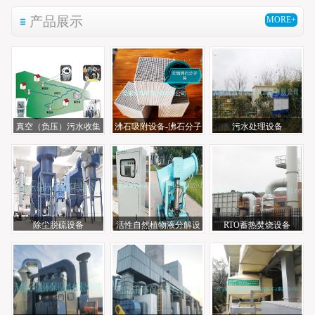
产品展示
MORE+
真空（负压）污水收集
沸石吸附设备-沸石分子
污水处理设备
系统
筛
除尘脱硫设备
活性自然植物液分解设
RTO蓄热焚烧设备
备