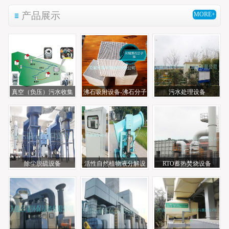
产品展示
MORE+
真空（负压）污水收集
沸石吸附设备-沸石分子
污水处理设备
系统
筛
除尘脱硫设备
活性自然植物液分解设
RTO蓄热焚烧设备
备