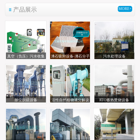
产品展示
MORE+
真空（负压）污水收集
沸石吸附设备-沸石分子
污水处理设备
系统
筛
除尘脱硫设备
活性自然植物液分解设
RTO蓄热焚烧设备
备