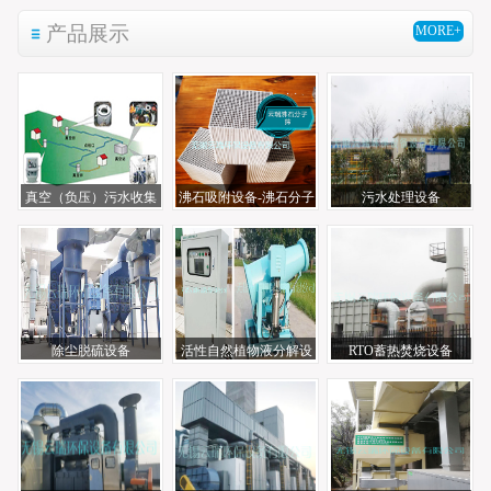
产品展示
MORE+
真空（负压）污水收集
沸石吸附设备-沸石分子
污水处理设备
系统
筛
除尘脱硫设备
活性自然植物液分解设
RTO蓄热焚烧设备
备