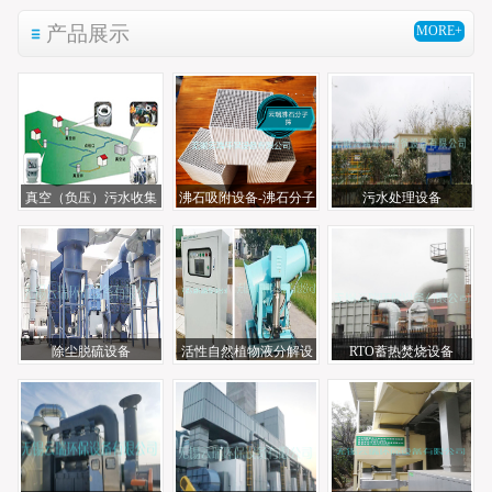
产品展示
MORE+
真空（负压）污水收集
沸石吸附设备-沸石分子
污水处理设备
系统
筛
除尘脱硫设备
活性自然植物液分解设
RTO蓄热焚烧设备
备