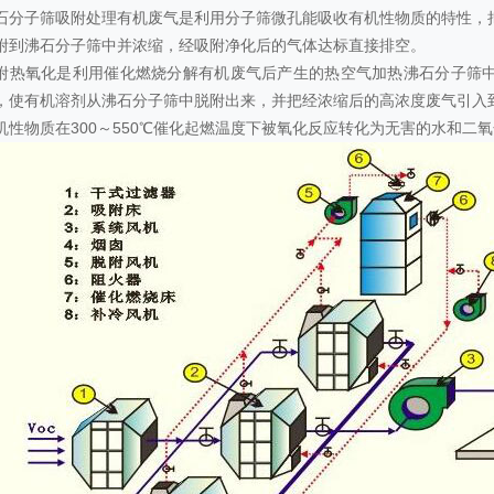
石分子筛吸附处理有机废气是利用分子筛微孔能吸收有机性物质的特性，
附到沸石分子筛中并浓缩，经吸附净化后的气体达标直接排空。
附热氧化是利用催化燃烧分解有机废气后产生的热空气加热沸石分子筛
，使有机溶剂从沸石分子筛中脱附出来，并把经浓缩后的高浓度废气引入
机性物质在300～550℃催化起燃温度下被氧化反应转化为无害的水和二