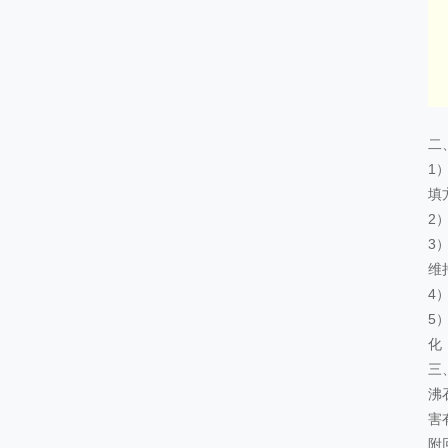
二
1
填
2
3
维
4
5
化
三
沸
害
附