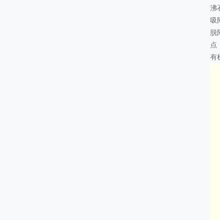
沸
吸
脱
点
有