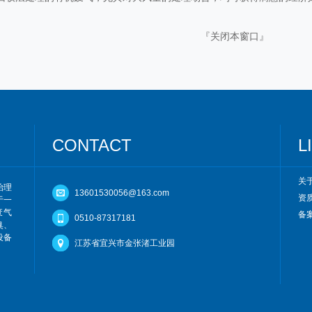
『
关闭本窗口
』
CONTACT
L
关
治理
13601530056@163.com
资
于一
废气
备案
0510-87317181
臭、
设备
江苏省宜兴市金张渚工业园